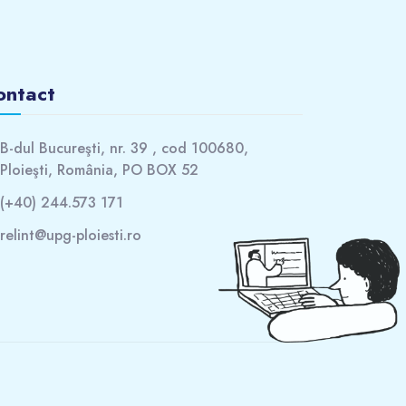
ontact
B-dul Bucureşti, nr. 39 , cod 100680,
Ploieşti, România, PO BOX 52
(+40) 244.573 171
relint@upg-ploiesti.ro