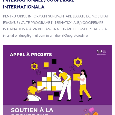
INTERNATIONALE/COOPERARE
INTERNATIONALA
PENTRU ORICE INFORMATII SUPLIMENTARE LEGATE DE MOBILITATI
ERASMUS+/ALTE PROGRAME INTERNATIONALE//COOPERARE
INTERNATIONALA VA RUGAM SA NE TRIMITETI EMAIL PE ADRESA
internationalupg@gmail.com international@upg-ploiesti.ro