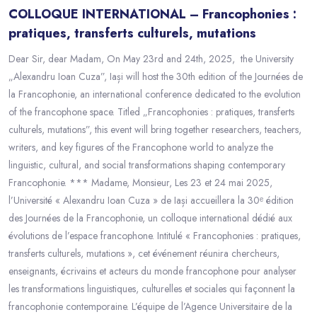
COLLOQUE INTERNATIONAL – Francophonies :
pratiques, transferts culturels, mutations
Dear Sir, dear Madam, On May 23rd and 24th, 2025, the University
„Alexandru Ioan Cuza”, Iași will host the 30th edition of the Journées de
la Francophonie, an international conference dedicated to the evolution
of the francophone space. Titled „Francophonies : pratiques, transferts
culturels, mutations”, this event will bring together researchers, teachers,
writers, and key figures of the Francophone world to analyze the
linguistic, cultural, and social transformations shaping contemporary
Francophonie. *** Madame, Monsieur, Les 23 et 24 mai 2025,
l’Université « Alexandru Ioan Cuza » de Iași accueillera la 30ᵉ édition
des Journées de la Francophonie, un colloque international dédié aux
évolutions de l’espace francophone. Intitulé « Francophonies : pratiques,
transferts culturels, mutations », cet événement réunira chercheurs,
enseignants, écrivains et acteurs du monde francophone pour analyser
les transformations linguistiques, culturelles et sociales qui façonnent la
francophonie contemporaine. L’équipe de l’Agence Universitaire de la