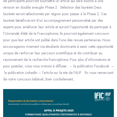
les participants pourront soumettre un article qui sera soumis à une
révision en double aveugle. Phase 2 : Sélection des lauréats Deux
lauréats seront sélectionnés par région pour passer à la Phase 2. Ces
lauréats bénéficieront d’un accompagnement personnalisé par des
experts pour améliorer leur article et auront l’opportunité de participer à
l’Université d’été de la Francophonie. Ils pourront également concourir
pour que leur article soit publié dans l’une des revues partenaires. Nous
encourageons vivement vos étudiants doctorants à saisir cette opportunité
unique de renforcer leur parcours scientifique et de contribuer au
rayonnement de la recherche francophone. Pour plus d’informations et
pour postuler, nous vous invitons à diffuser : – la publication Facebook –
la publication LinkedIn – l’article sur le site de l’AUF En vous remerciant
de votre concours habituel, Bien cordialement,