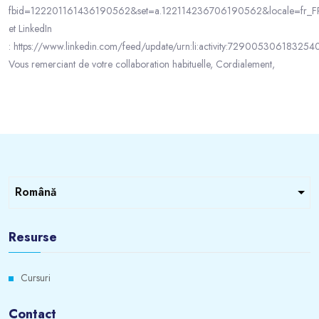
fbid=122201161436190562&set=a.122114236706190562&locale=fr_F
et LinkedIn
: https://www.linkedin.com/feed/update/urn:li:activity:72900530618325
Vous remerciant de votre collaboration habituelle, Cordialement,
Resurse
Cursuri
Contact