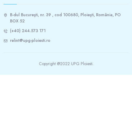
B-dul Bucureşti, nr. 39 , cod 100680, Ploieşti, România, PO
BOX 52
(+40) 244.573 171
relint@upg-ploiesti.ro
Copyright @2022 UPG Ploiesti.