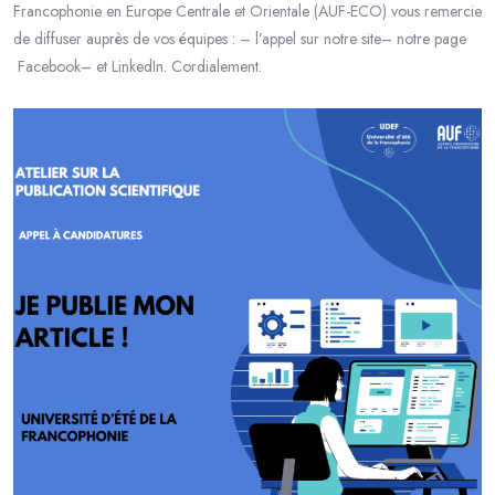
Francophonie en Europe Centrale et Orientale (AUF-ECO) vous remercie
de diffuser auprès de vos équipes : – l’appel sur notre site– notre page
Facebook– et LinkedIn. Cordialement.