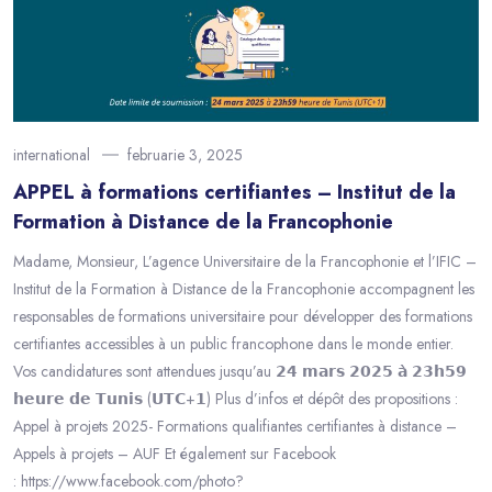
international
februarie 3, 2025
APPEL à formations certifiantes – Institut de la
Formation à Distance de la Francophonie
Madame, Monsieur, L’agence Universitaire de la Francophonie et l’IFIC –
Institut de la Formation à Distance de la Francophonie accompagnent les
responsables de formations universitaire pour développer des formations
certifiantes accessibles à un public francophone dans le monde entier.
Vos candidatures sont attendues jusqu’au 𝟮𝟰 𝗺𝗮𝗿𝘀 𝟮𝟬𝟮𝟱 𝗮̀ 𝟮𝟯𝗵𝟱𝟵
𝗵𝗲𝘂𝗿𝗲 𝗱𝗲 𝗧𝘂𝗻𝗶𝘀 (𝗨𝗧𝗖+𝟭) Plus d’infos et dépôt des propositions :
Appel à projets 2025- Formations qualifiantes certifiantes à distance –
Appels à projets – AUF Et également sur Facebook
: https://www.facebook.com/photo?